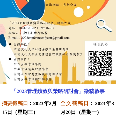
「
2023
管理績效與策略研討會」徵稿啟事
摘要截稿日
：
2023
年
2
月
全文截稿日
：
2023
年
3
15
日（星期三）
月
20
日（星期一）