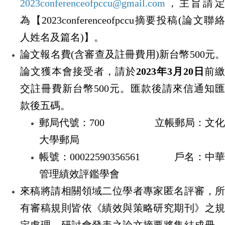
2023conferenceofpccu@gmail.com
，主旨請定
為
【
2023conferenceofpccu
摘要投稿
(
論文聯
人姓名及篇名
)
】。
論文報名費
(
含審查及註冊費用
)
新台幣
500
元
論文獲本會接受者，請於
2023
年
3
月
20
日
前繳
交註冊費新台幣
500
元。匯款後請來信通知匯
款後五碼。
郵局代號：
700
立帳郵局：文化
大學郵局
帳號：
00022590356561
戶名：中華
管理績效評鑑學會
來稿將請相關領域二位學者專家匿名評審，所
有審稿規則皆依《績效與策略研究期刊》之規