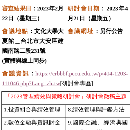
審查結果日
：
2023
年
2
月
研討會日期
：
2023
年
4
22
日（星期三）
月
21
日（星期五）
會議地點
：文化大學大
會議網址
：另行公告
夏館＿台北市大安區建
國南路二段231號
(
實體與線上同步
)
會議資訊
：
https://crbbbf.pccu.edu.tw/p/404-1203-
111046.php?Lang=zh-tw
[
研討會專區]
「
2023
管理績效與策略研討會」研討會徵稿主題
1.
投資組合與績效管理
8.
績效管理與評鑑方法
2.
數位金融與資訊財金
9.
國際金融、經濟與國