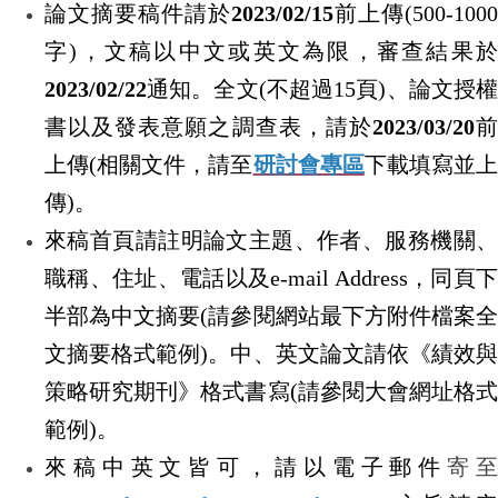
論文摘要稿件請於
2023/02/15
前上傳
(500-1000
字
)
，文稿以中文或英文為限，審查結果
2023/02/22
通知。全文
(
不超過
15
頁
)
、論文授
書以及發表意願之調查表，請於
2023/03/20
上傳
(
相關文件，請至
研討會專區
下載填寫並
傳
)
。
來稿首頁請註明論文主題、作者、服務機關、
職稱、住址、電話以及
e-mail Address
，同頁
半部為中文摘要
(
請參閱網站最下方附件檔案
文摘要格式範例
)
。中、英文論文請依《績效
策略研究期刊》格式書寫
(
請參閱大會網址格
範例
)
。
來稿中英文皆可，請以電子郵件
寄