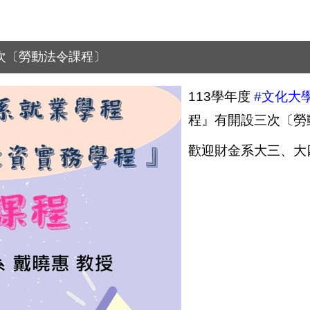
三次〔勞動法令課程〕
113
學年度
#
文化大
程』有開設三次〔勞
歡迎財金系大三、大