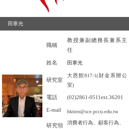
田寒光
教授兼副總務長兼系主
職稱
任
姓名
田寒光
大恩館817-1(財金系辦公
研究室
室)
電話
(02)2861-0511ext.36201
E-mail
hktien@sce.pccu.edu.tw
消費者行為、顧客行為、
研究領