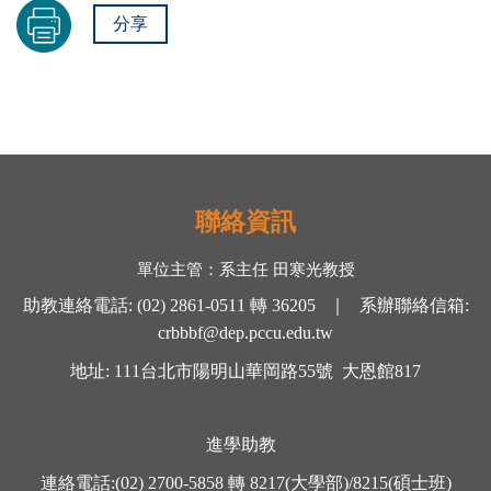
分享
聯絡資訊
單位主管：
系主任 田寒光
教授
助教連絡電話
:
(02) 2861-0511
轉
36205 ｜
系辦聯絡信箱
:
crbbbf@dep.pccu.edu.tw
地址
: 111
台北市陽明山華岡路
55
號
大恩館
817
進學助教
連絡電話
:
(02) 2700-5858
轉
8217(大學部)/8215(碩士班)