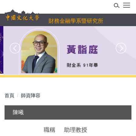
跳
到
主
財務金融學系暨研究所
要
內
容
區
首頁
師資陣容
陳曦
職稱
助理教授