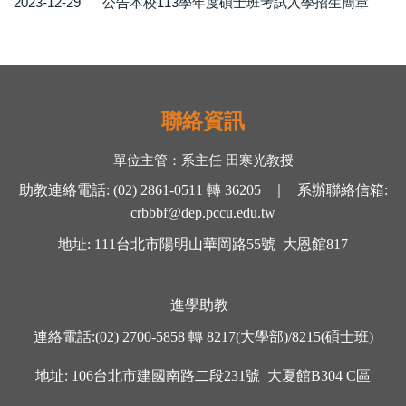
2023-12-29
公告本校113學年度碩士班考試入學招生簡章
聯絡資訊
單位主管：
系主任 田寒光
教授
助教連絡電話
:
(02) 2861-0511
轉
36205 ｜
系辦聯絡信箱
:
crbbbf@dep.pccu.edu.tw
地址
: 111
台北市陽明山華岡路
55
號
大恩館
817
進學助教
連絡電話
:
(02) 2700-5858
轉
8217(大學部)/8215(碩士班)
地址
: 106
台北市建國南路二段
231
號
大夏館
B304 C
區