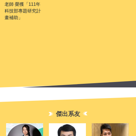
財盃 籃球金盃 」
參
F
實
論
文
財
授
報
傑出系友