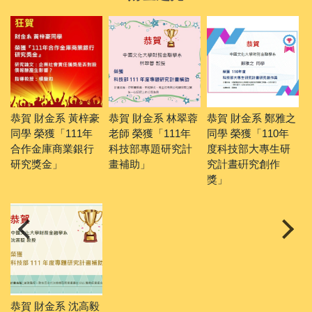
之
恭賀 財金系 鄭雅之
2022GiCS 尋找資
陳欣浩 學長 榮獲「
【
同學 榮獲「111年
安女婕思 創意發想
2021台灣銀行經濟
鏈
科技部大專學生研
賽 大專校院組
金融論文獎碩士組
財
究計畫補助」
優選 」
毅
泡
財金系系籃球隊捧
回「 110學年度 大