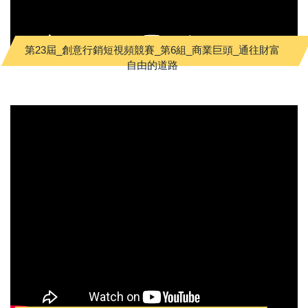
第23屆_創意行銷短視頻競賽_第6組_商業巨頭_通往財富
自由的道路