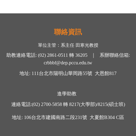
聯絡資訊
單位主管：
系主任 田寒光
教授
助教連絡電話
:
(02) 2861-0511
轉
36205 ｜
系辦聯絡信箱
:
crbbbf@dep.pccu.edu.tw
地址
: 111
台北市陽明山華岡路
55
號
大恩館
817
進學助教
連絡電話
:
(02) 2700-5858
轉
8217(大學部)/8215(碩士班)
地址
: 106
台北市建國南路二段
231
號
大夏館
B304 C
區