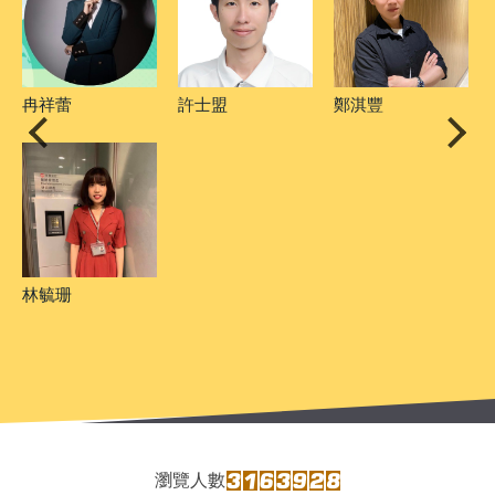
黃詣庭（傑出系
顏禎葶
吳冠鋒
友）
王秝塏
瀏覽人數