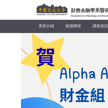
跳
到
財務金融學系暨
主
Department of Banking and Finan
要
系所介紹
師資陣容
課程資訊
內
容
區