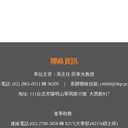
聯絡資訊
單位主管：
系主任 田寒光
教授
絡電話
:
(02) 2861-0511
轉
36205 ｜
系辦聯絡信箱
:
crbbbf@dep.pc
地址
: 111
台北市陽明山華岡路
55
號
大恩館
817
進學助教
連絡電話
:
(02) 2700-5858
轉
8217(大學部)/8215(碩士班)