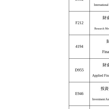
Internationa
財
F212
Research Me
4194
Fin
財
D955
Applied Fin
投資
E946
Investment A