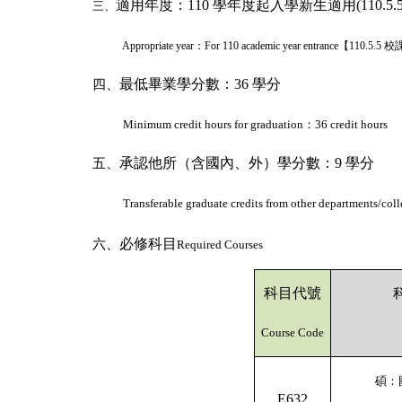
適用年度：
110
學年度起入學新生適用
(110.5.
三、
Appropriate year
：
For 110 academic year entrance
【
110.5.5
校
最低畢業學分數：
36
學分
四、
Minimum credit hours for graduation
：
36 credit hours
承認他所（含國內、外）學分數：
9
學分
五、
Transferable graduate credits from other departments/coll
必修科目
六、
Required Courses
科目代號
Course Code
碩：
E632