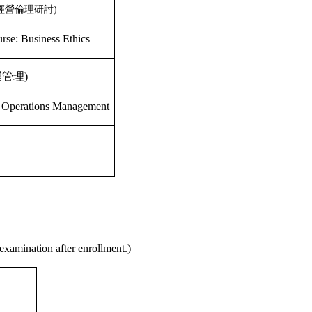
經營倫理研討
)
urse:
Business Ethics
運管理
)
al Operations Management
 examination after enrollment.)