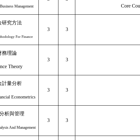
Core Cou
l Business Management
金研究方法
3
3
thodology For Finance
財務理論
3
3
ance Theory
金計量分析
3
3
ancial Econometrics
分析與管理
3
3
nalysis And Management