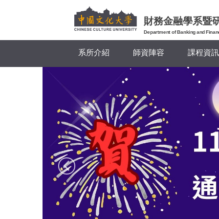
跳
到
財務金融學系暨
主
Department of Banking and Finan
要
系所介紹
師資陣容
課程資訊
內
容
區