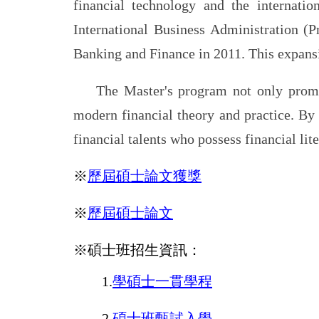
financial technology and the internatio
International Business Administration (
Banking and Finance in 2011. This expansi
The Master's program not only promo
modern financial theory and practice. By
financial talents who possess financial li
※
歷屆碩士論文獲獎
※
歷屆碩士論文
※碩士班招生資訊：
1.
學碩士一貫學程
2.
碩士班甄試入學