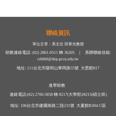
聯絡資訊
單位主管：
系主任 田寒光
教授
助教連絡電話
:
(02) 2861-0511
轉
36205 ｜
系辦聯絡信箱
:
crbbbf@dep.pccu.edu.tw
地址
: 111
台北市陽明山華岡路
55
號
大恩館
817
進學助教
連絡電話
:
(02) 2700-5858
轉
8217(大學部)/8215(碩士班)
地址
: 106
台北市建國南路二段
231
號
大夏館
B304 C
區