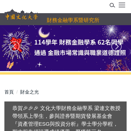
跳
到
主
財務金融學系暨研究所
要
內
容
區
首頁
財金之光
恭賀🎉🎉🎉 文化大學財務金融學系 梁連文教授
帶領系上學生，參與證券暨期貨發展基金會
『資產管理ESG與投資分析』學士學分學程，