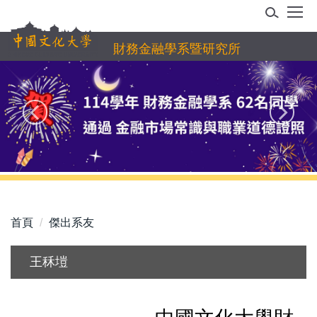
跳
到
主
財務金融學系暨研究所
要
內
容
區
首頁
傑出系友
王秝塏