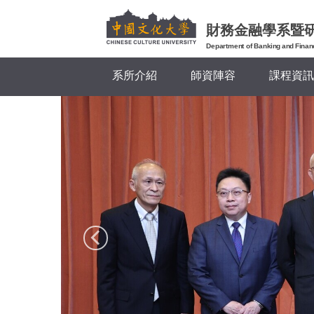
跳
到
財務金融學系暨
主
Department of Banking and Finan
要
系所介紹
師資陣容
課程資訊
內
容
區