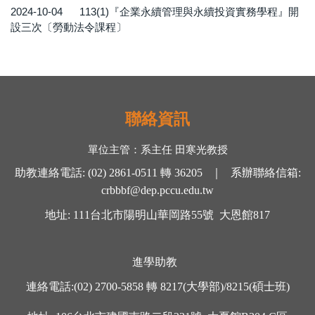
2024-10-04
113(1)『企業永續管理與永續投資實務學程』開
設三次〔勞動法令課程〕
聯絡資訊
單位主管：
系主任 田寒光
教授
助教連絡電話
:
(02) 2861-0511
轉
36205 ｜
系辦聯絡信箱
:
crbbbf@dep.pccu.edu.tw
地址
: 111
台北市陽明山華岡路
55
號
大恩館
817
進學助教
連絡電話
:
(02) 2700-5858
轉
8217(大學部)/8215(碩士班)