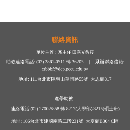
聯絡資訊
單位主管：
系主任 田寒光
教授
助教連絡電話
:
(02) 2861-0511
轉
36205 ｜
系辦聯絡信箱
:
crbbbf@dep.pccu.edu.tw
地址
: 111
台北市陽明山華岡路
55
號
大恩館
817
進學助教
連絡電話
:
(02) 2700-5858
轉
8217(大學部)/8215(碩士班)
地址
: 106
台北市建國南路二段
231
號
大夏館
B304 C
區