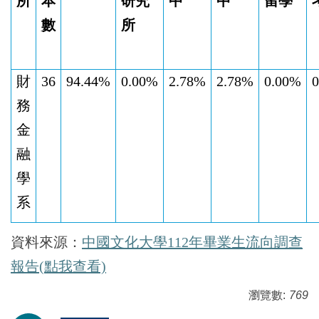
所
本
研究
中
中
留學
數
所
財
36
94.44%
0.00%
2.78%
2.78%
0.00%
務
金
融
學
系
資料來源
：
中國文化大學112年畢業生流向調查
報告(點我查看)
瀏覽數:
769