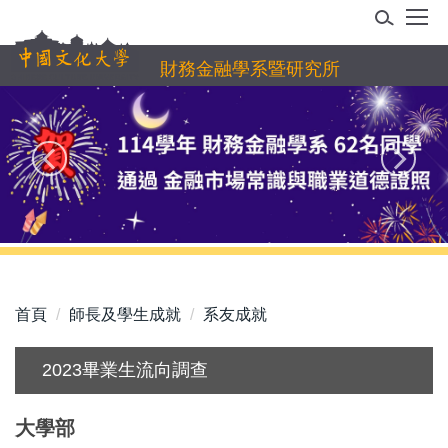
跳
到
主
財務金融學系暨研究所
要
內
容
區
首頁
師長及學生成就
系友成就
2023畢業生流向調查
大學部