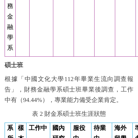
務
金
融
學
系
碩士班
根據「中國文化大學112年畢業生流向調查報
告」，財務金融學系碩士班畢業後調查，工作
中有（94.44%），專業能力備受企業肯定。
表
2
財金系碩士班生涯狀態
系
樣
工作中
國內
服役
待業
海外