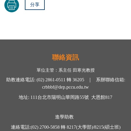
分享
聯絡資訊
單位主管：
系主任 田寒光
教授
助教連絡電話
:
(02) 2861-0511
轉
36205 ｜
系辦聯絡信箱
:
crbbbf@dep.pccu.edu.tw
地址
: 111
台北市陽明山華岡路
55
號
大恩館
817
進學助教
連絡電話
:
(02) 2700-5858
轉
8217(大學部)/8215(碩士班)