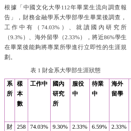
根據「中國文化大學112年畢業生流向調查報
告」，財務金融學系大學部學生畢業後調查，
工作中有（74.03%）、就讀國內研究所
（9.3%）、海外留學（2.33%），將近86%學生
在畢業後能夠將專業所學進行立即性的生涯規
劃。
表
1
財金系大學部生涯狀態
系
樣
工作中
國內
服役
待業
海外
所
本
研究
中
中
留學
數
所
財
258
74.03%
9.30%
2.33%
6.59%
2.33%