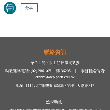
分享
聯絡資訊
單位主管：
系主任 田寒光
教授
助教連絡電話
:
(02) 2861-0511
轉
36205 ｜
系辦聯絡信箱
:
crbbbf@dep.pccu.edu.tw
地址
: 111
台北市陽明山華岡路
55
號
大恩館
817
進學助教