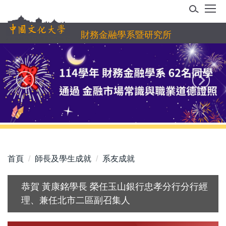
跳
到
主
財務金融學系暨研究所
要
內
容
區
首頁
師長及學生成就
系友成就
恭賀 黃康銘學長 榮任玉山銀行忠孝分行分行經
理、兼任北市二區副召集人