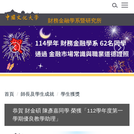
跳
到
主
財務金融學系暨研究所
要
內
容
區
首頁
師長及學生成就
學生獲獎
恭賀 財金碩 陳彥嘉同學 榮獲「112學年度第一
學期優良教學助理」