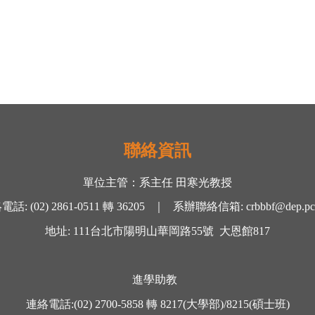
聯絡資訊
單位主管：
系主任 田寒光
教授
絡電話
:
(02) 2861-0511
轉
36205 ｜
系辦聯絡信箱
:
crbbbf@dep.pc
地址
: 111
台北市陽明山華岡路
55
號
大恩館
817
進學助教
連絡電話
:
(02) 2700-5858
轉
8217(大學部)/8215(碩士班)