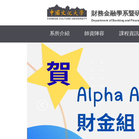
跳
到
財務金融學系暨
主
Department of Banking and Finan
要
系所介紹
師資陣容
課程資訊
內
容
區