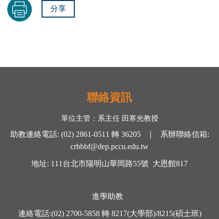
分享
聯絡資訊
單位主管：
系主任 田寒光
教授
助教連絡電話
:
(02) 2861-0511
轉
36205 ｜
系辦聯絡信箱
:
crbbbf@dep.pccu.edu.tw
地址
: 111
台北市陽明山華岡路
55
號
大恩館
817
進學助教
連絡電話
:
(02) 2700-5858
轉
8217(大學部)/8215(碩士班)