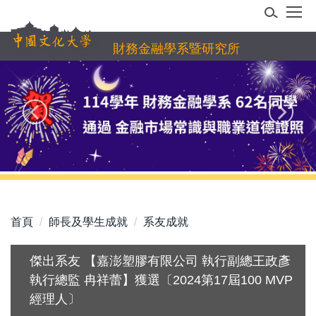
跳
到
主
財務金融學系暨研究所
要
內
容
區
首頁
師長及學生成就
系友成就
傑出系友 【嘉澎塑膠有限公司 執行副總王政彥
執行總監 冉祥蕾】獲選〔2024第17屆100 MVP
經理人〕