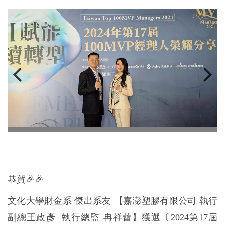
恭賀
🎉🎉
文化大學財金系 傑出系友 【嘉澎塑膠有限公司 執行
副總王政彥 執行總監 冉祥蕾】獲選〔2024第17屆