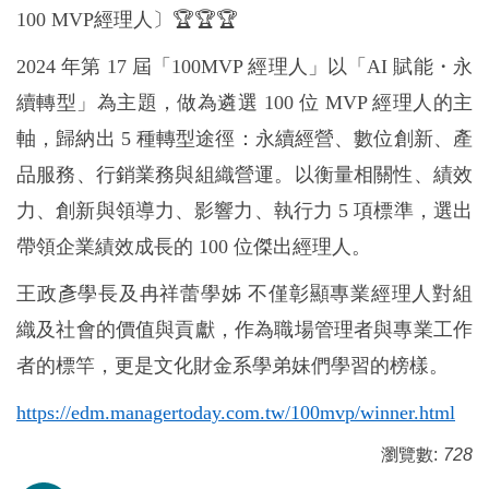
100 MVP經理人〕
🏆🏆🏆
2024 年第 17 屆「100MVP 經理人」以「AI 賦能・永
續轉型」為主題，做為遴選 100 位 MVP 經理人的主
軸，歸納出 5 種轉型途徑：永續經營、數位創新、產
品服務、行銷業務與組織營運。以衡量相關性、績效
力、創新與領導力、影響力、執行力 5 項標準，選出
帶領企業績效成長的 100 位傑出經理人。
王政彥學長及冉祥蕾學姊 不僅彰顯專業經理人對組
織及社會的價值與貢獻，作為職場管理者與專業工作
者的標竿，更是文化財金系學弟妹們學習的榜樣。
https://edm.managertoday.com.tw/100mvp/winner.html
瀏覽數:
728