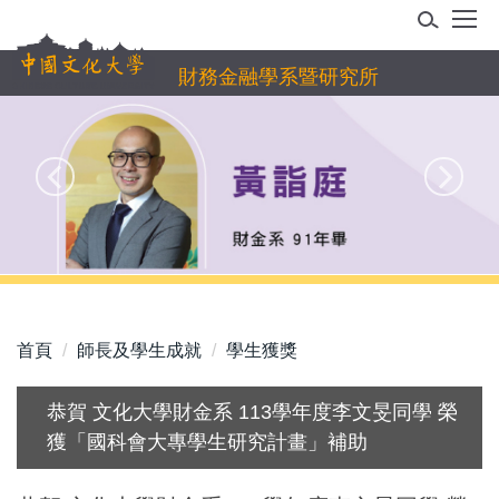
跳
到
主
財務金融學系暨研究所
要
內
容
區
首頁
師長及學生成就
學生獲獎
恭賀 文化大學財金系 113學年度李文旻同學 榮
獲「國科會大專學生研究計畫」補助