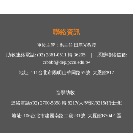
聯絡資訊
單位主管：
系主任 田寒光
教授
助教連絡電話
:
(02) 2861-0511
轉
36205 ｜
系辦聯絡信箱
:
crbbbf@dep.pccu.edu.tw
地址
: 111
台北市陽明山華岡路
55
號
大恩館
817
進學助教
連絡電話
:
(02) 2700-5858
轉
8217(大學部)/8215(碩士班)
地址
: 106
台北市建國南路二段
231
號
大夏館
B304 C
區