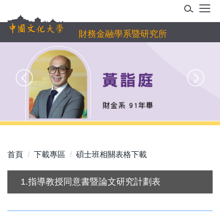
跳
到
主
財務金融學系暨研究所
要
內
容
區
首頁
下載專區
碩士班相關表格下載
1.指導教授同意書暨論文研究計劃表