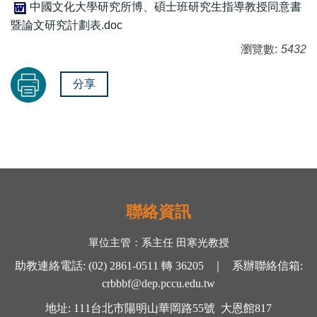
中國文化大學研究所博、碩士班研究生指導教授同意書
暨論文研究計劃表.doc
瀏覽數:
5432
分享
聯絡資訊
單位主管：
系主任 田寒光
教授
助教連絡電話
:
(02) 2861-0511
轉
36205 ｜
系辦聯絡信箱
:
crbbbf@dep.pccu.edu.tw
地址
: 111
台北市陽明山華岡路
55
號
大恩館
817