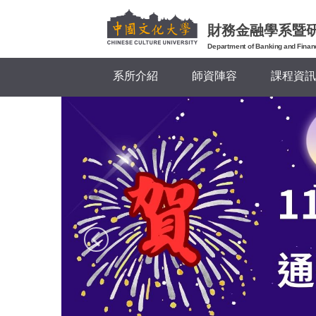
跳
到
財務金融學系暨
主
Department of Banking and Finan
要
系所介紹
師資陣容
課程資訊
內
容
區