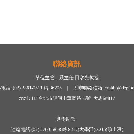
聯絡資訊
單位主管：
系主任 田寒光
教授
絡電話
:
(02) 2861-0511
轉
36205 ｜
系辦聯絡信箱
:
crbbbf@dep.pc
地址
: 111
台北市陽明山華岡路
55
號
大恩館
817
進學助教
連絡電話
:
(02) 2700-5858
轉
8217(大學部)/8215(碩士班)