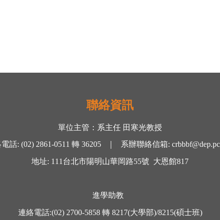
聯絡資訊
單位主管：
系主任 田寒光
教授
絡電話
:
(02) 2861-0511
轉
36205 ｜
系辦聯絡信箱
:
crbbbf@dep.pc
地址
: 111
台北市陽明山華岡路
55
號
大恩館
817
進學助教
連絡電話
:
(02) 2700-5858
轉
8217(大學部)/8215(碩士班)