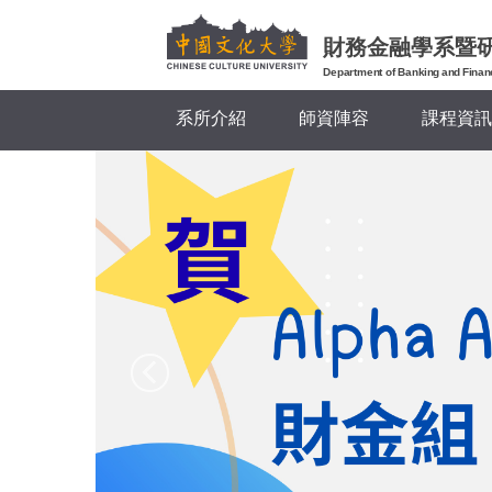
跳
到
財務金融學系暨
主
Department of Banking and Finan
要
系所介紹
師資陣容
課程資訊
內
容
區