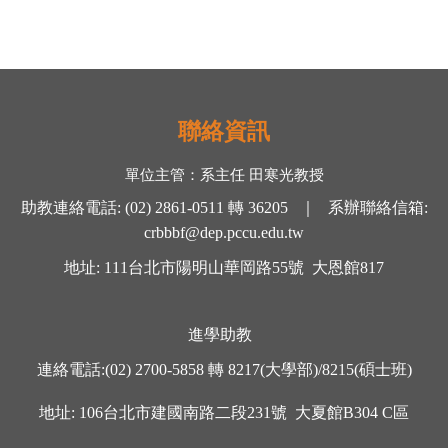
聯絡資訊
單位主管：
系主任 田寒光
教授
助教連絡電話
:
(02) 2861-0511
轉
36205 ｜
系辦聯絡信箱
:
crbbbf@dep.pccu.edu.tw
地址
: 111
台北市陽明山華岡路
55
號
大恩館
817
進學助教
連絡電話
:
(02) 2700-5858
轉
8217(大學部)/8215(碩士班)
地址
: 106
台北市建國南路二段
231
號
大夏館
B304 C
區