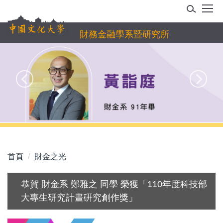
跳
到
主
財務金融學系暨研究所
要
內
容
區
首頁
財金之光
恭賀 財金系 鄭雅之 同學 榮獲「110年度科技部
大專生研究計晝硏究創作獎」