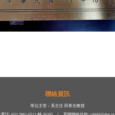
聯絡資訊
單位主管：
系主任 田寒光
教授
絡電話
:
(02) 2861-0511
轉
36205 ｜
系辦聯絡信箱
:
crbbbf@dep.pc