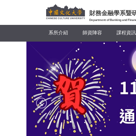
跳
到
財務金融學系暨
主
Department of Banking and Finan
要
系所介紹
師資陣容
課程資訊
內
容
區