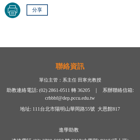
分享
聯絡資訊
單位主管：
系主任 田寒光
教授
助教連絡電話
:
(02) 2861-0511
轉
36205 ｜
系辦聯絡信箱
:
crbbbf@dep.pccu.edu.tw
地址
: 111
台北市陽明山華岡路
55
號
大恩館
817
進學助教