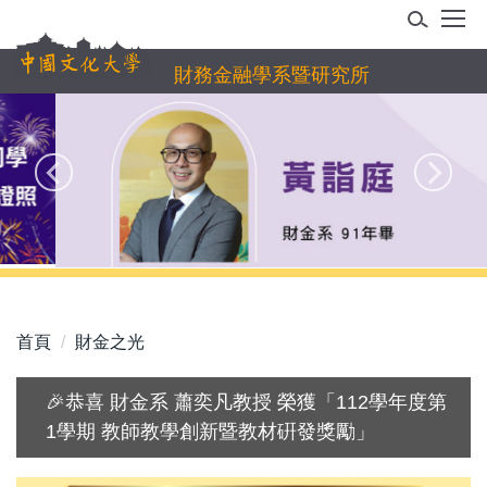
跳
到
主
財務金融學系暨研究所
要
內
容
區
首頁
財金之光
🎉恭喜 財金系 蕭奕凡教授 榮獲「112學年度第
1學期 教師教學創新暨教材硏發獎勵」