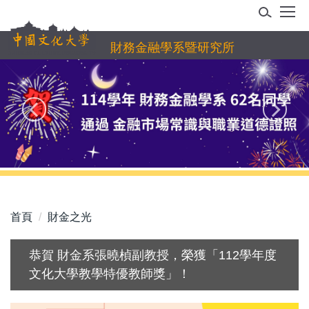
跳
到
主
財務金融學系暨研究所
要
內
容
區
首頁
財金之光
恭賀 財金系張曉楨副教授，榮獲「112學年度
文化大學教學特優教師獎」！